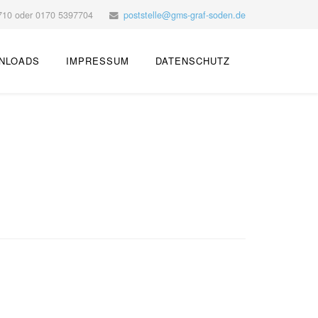
10 oder ‭0170 5397704‬
poststelle@gms-graf-soden.de
NLOADS
IMPRESSUM
DATENSCHUTZ